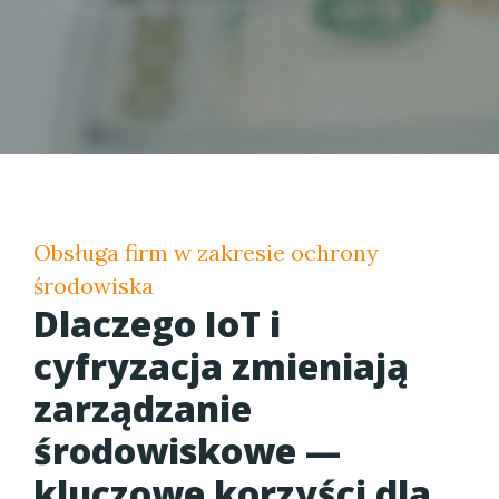
Obsługa firm w zakresie ochrony
środowiska
Dlaczego IoT i
cyfryzacja zmieniają
zarządzanie
środowiskowe —
kluczowe korzyści dla