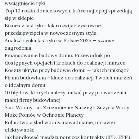
wyciągnięcie ręki
Top 10 roślin doniczkowych, które najlepiej sprzedają
się w sklepie
Biznes z lastryko: Jak rozwijać zyskowne
przedsięwzięcia w nowoczesnym stylu
Analiza rynku lastryko w Polsce 2025 — szanse i
zagrożenia
Finansowanie budowy domu: Przewodnik po
dostępnych opcjach i krokach do realizacji marzeń
Koszty ukryte przy budowie domu — jak ich uniknąć?
Firma budowlana – klucz do realizacji Twoich marzeń
o idealnym domu
10 błędów, których należy unikać przy prowadzeniu
małej firmy budowlanej
Ślad Wodny: Jak Zrozumienie Naszego Zużycia Wody
Może Pomóc w Ochronie Planety
Rolnictwo a ślad wodny: nawadnianie, uprawy i
efektywność
Jak handlować miedzią poprzez kontrakty CFD, ETF i