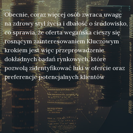
Obecnie, coraz więcej osób zwraca uwagę
na zdrowy styl życia i dbałość o środowisko,
co sprawia, że oferta wegańska cieszy się
rosnącym zainteresowaniem Kluczowym
krokiem jest więc przeprowadzenie
dokładnych badań rynkowych, które
pozwolą zidentyfikować luki w ofercie oraz
preferencje potencjalnych klientów