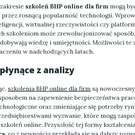
zakresie
szkoleń BHP online dla firm
mogą by
przez rosnącą popularność technologii. Wpro
eligencji, wirtualnej rzeczywistości czy platfor
 szkoleniom może zrewolucjonizować sposób, 
dobywają wiedzę i umiejętności. Możliwości te 
naczeniu w nadchodzących latach.
płynące z analizy
ąc,
szkolenia BHP online dla firm
są nowoczesny
sposobem na zapewnienie bezpieczeństwa prac
chnologiczne oraz zmieniające się potrzeby ry
przedsiębiorstwami wyzwanie, które mogą zaspo
zkoleń online. Przyszłość tej formy kształceni
ca
, co z pewnością przekłada się na dalszy rozw