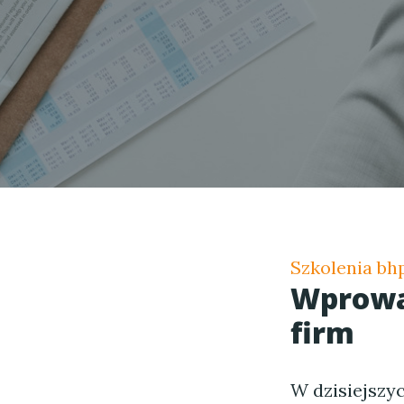
Szkolenia bhp
Wprowad
firm
W dzisiejszy