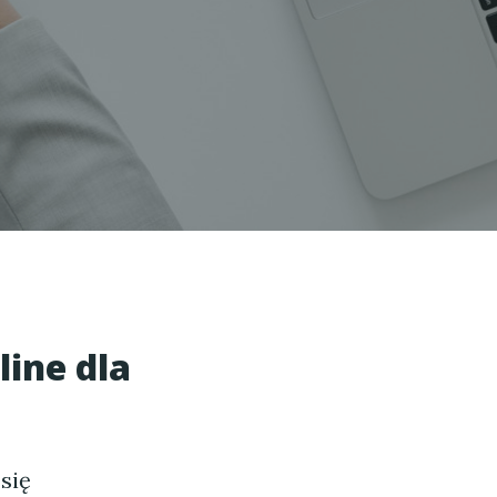
ine dla
 się