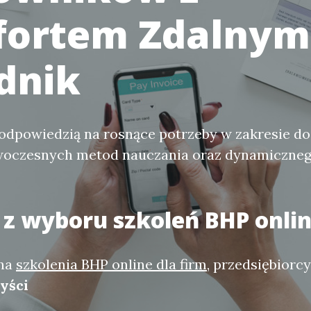
ortem Zdalnym!
dnik
 odpowiedzią na rosnące potrzeby w zakresie d
woczesnych metod nauczania oraz dynamiczneg
 z wyboru szkoleń BHP onli
 na
szkolenia BHP online dla firm
, przedsiębiorc
yści