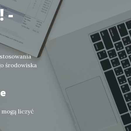
 -
ostosowania
o środowiska
ne
y mogą liczyć