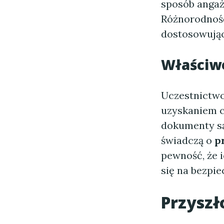
sposób angaż
Różnorodność
dostosowując
Właściwe
Uczestnictw
uzyskaniem c
dokumenty są
świadczą o
p
pewność, że 
się na bezpi
Przyszł