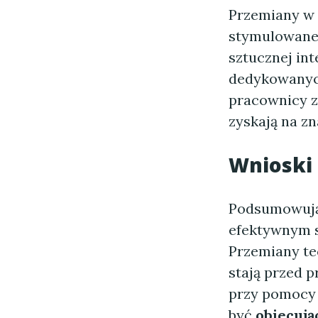
Przemiany w 
stymulowane 
sztucznej int
dedykowanych
pracownicy z
zyskają na z
Wnioski 
Podsumowuj
efektywnym 
Przemiany te
stają przed 
przy pomocy s
być
obiecują