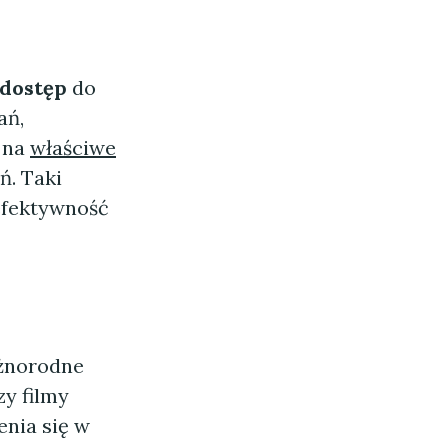
 dostęp
do
ań,
 na
właściwe
ń. Taki
 efektywność
óżnorodne
zy filmy
enia się w