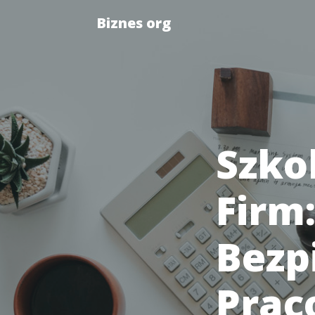
Biznes org
Szko
Firm
Bezp
Prac