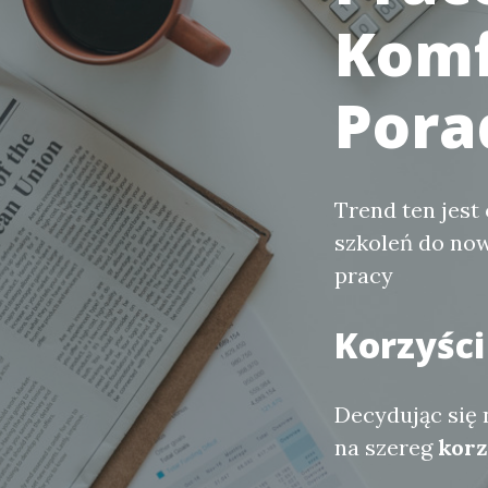
Komf
Pora
Trend ten jest
szkoleń do no
pracy
Korzyści
Decydując się
na szereg
korz