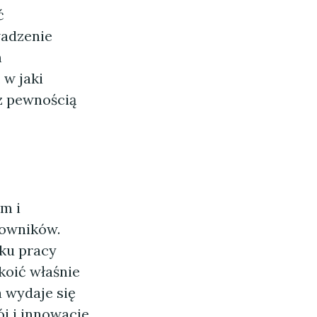
ć
wadzenie
m
w jaki
z pewnością
m i
owników.
nku pracy
koić właśnie
a wydaje się
ój i innowacje