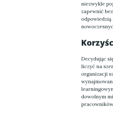
niezwykle po
zapewnić bez
odpowiedzią 
nowoczesnych
Korzyśc
Decydując si
liczyć na sze
organizacji s
wynajmowania
learningowy
dowolnym miej
pracowników