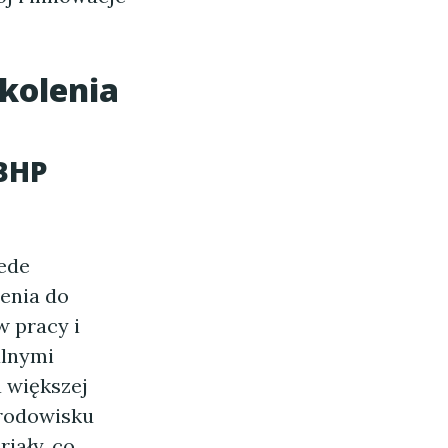
kolenia
 BHP
zede
enia do
 pracy i
alnymi
 większej
środowisku
iały, co