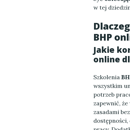
w tej dziedzin
Dlaczeg
BHP onl
Jakie ko
online d
Szkolenia
BH
wszystkim um
potrzeb prac
zapewnić, że
zasadami be
dostępności,
pracy. Dodatk