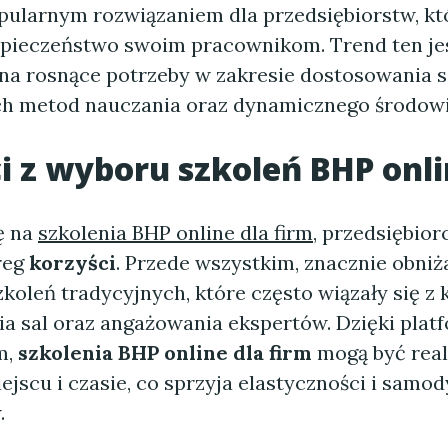
pularnym rozwiązaniem dla przedsiębiorstw, kt
pieczeństwo swoim pracownikom. Trend ten je
na rosnące potrzeby w zakresie dostosowania s
 metod nauczania oraz dynamicznego środowi
i z wyboru szkoleń BHP onl
ę na
szkolenia BHP online dla firm
, przedsiębio
reg
korzyści
. Przede wszystkim, znacznie obniża
zkoleń tradycyjnych, które często wiązały się z
 sal oraz angażowania ekspertów. Dzięki plat
m,
szkolenia BHP online dla firm
mogą być rea
scu i czasie, co sprzyja elastyczności i samod
.