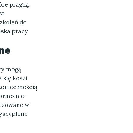
óre pragną
st
zkoleń do
ska pracy.
ine
rcy mogą
 się koszt
 koniecznością
formom e-
lizowane w
yscyplinie