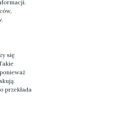
nformacji.
ców,
w.
zy się
Takie
 ponieważ
skują
co przekłada