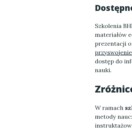
Dostępn
Szkolenia BH
materiałów e
prezentacji 
przyswojenie
dostęp do in
nauki.
Zróżni
W ramach
sz
metody naucza
instruktażow