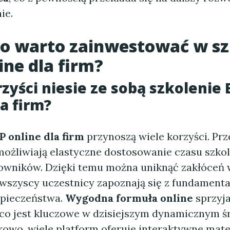
ie.
o warto zainwestować w sz
ine dla firm?
rzyści niesie ze sobą szkolenie
la firm?
P online dla firm
przynoszą wiele korzyści. Pr
ożliwiają elastyczne dostosowanie czasu szkol
owników. Dzięki temu można uniknąć zakłóceń w
 wszyscy uczestnicy zapoznają się z fundament
zpieczeństwa.
Wygodna formuła online
sprzyja
 co jest kluczowe w dzisiejszym dynamicznym 
owo, wiele platform oferuje interaktywne mater