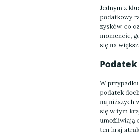
Jednym z kl
podatkowy ra
zysków, co o
momencie, gd
się na większ
Podatek
W przypadk
podatek doch
najniższych 
się w tym kra
umożliwiają 
ten kraj atr