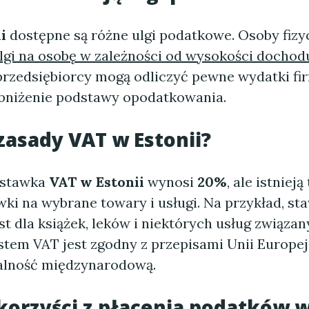
i
dostępne są różne ulgi podatkowe. Osoby fiz
lgi na osobę w zależności od wysokości dochod
rzedsiębiorcy mogą odliczyć pewne wydatki fi
bniżenie podstawy opodatkowania.
 zasady VAT w Estonii?
 stawka
VAT w Estonii
wynosi
20%
, ale istnieją
wki na wybrane towary i usługi. Na przykład, s
t dla książek, leków i niektórych usług związan
stem VAT jest zgodny z przepisami Unii Europejs
łalność międzynarodową.
 korzyści z płacenia podatków w