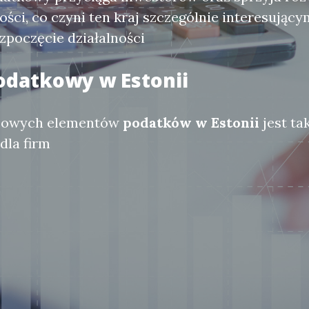
ości, co czyni ten kraj szczególnie interesujący
zpoczęcie działalności
odatkowy w Estonii
czowych elementów
podatków w Estonii
jest ta
dla firm