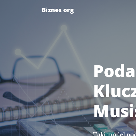
Biznes org
Podat
Kluc
Musi
Taki model po