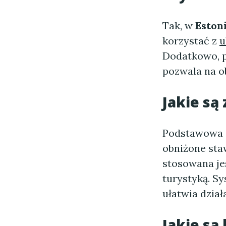
Tak, w
Estoni
korzystać z
u
Dodatkowo, p
pozwala na o
Jakie są
Podstawowa
obniżone sta
stosowana jes
turystyką. Sy
ułatwia dzia
Jakie są