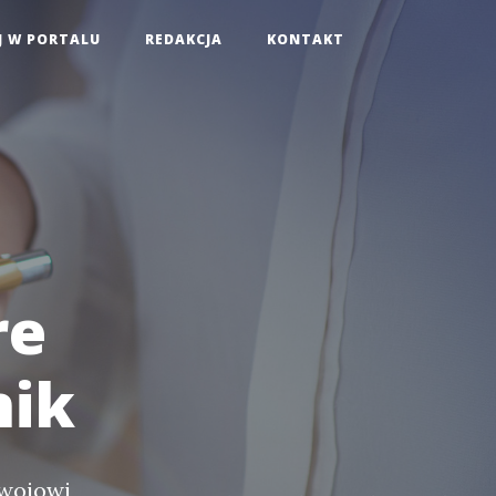
J W PORTALU
REDAKCJA
KONTAKT
re
nik
zwojowi