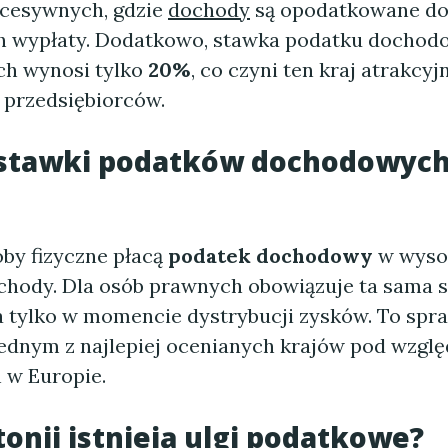
kcesywnych, gdzie
dochody
są opodatkowane do
h wypłaty. Dodatkowo, stawka podatku dochod
ch wynosi tylko
20%
, co czyni ten kraj atrakcy
 przedsiębiorców.
ą stawki podatków dochodowyc
oby fizyczne płacą
podatek dochodowy
w wyso
chody. Dla osób prawnych obowiązuje ta sama s
a tylko w momencie dystrybucji zysków. To spra
 jednym z najlepiej ocenianych krajów pod wzgl
 w Europie.
tonii istnieją ulgi podatkowe?