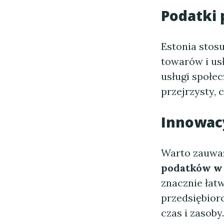
Podatki 
Estonia stos
towarów i us
usługi społec
przejrzysty,
Innowac
Warto zauważ
podatków w 
znacznie łat
przedsiębior
czas i zasoby.