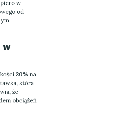
piero w
owego od
jnym
h w
kości
20%
na
tawka, która
wia, że
ędem obciążeń