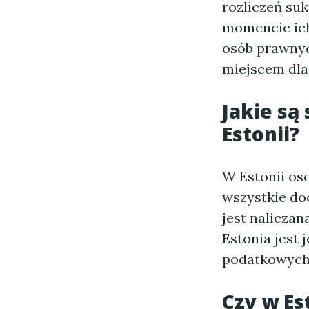
rozliczeń su
momencie ic
osób prawny
miejscem dla
Jakie s
Estonii?
W Estonii os
wszystkie do
jest naliczan
Estonia jest
podatkowych
Czy w Es