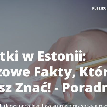
PUBLIKU
ki w Estonii:
zowe Fakty, Któ
sz Znać! - Porad
datkowy przyciąga inwestorów oraz sprzyja ro