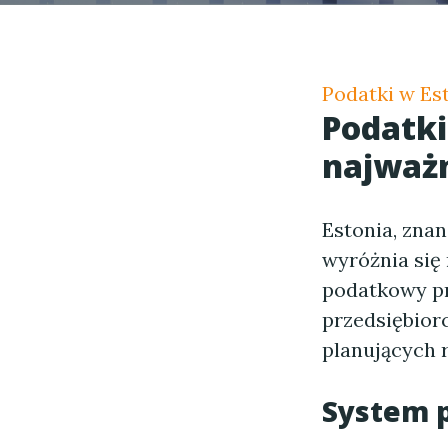
Podatki w Est
Podatki
najważn
Estonia, znan
wyróżnia się
podatkowy pr
przedsiębiorc
planujących r
System 