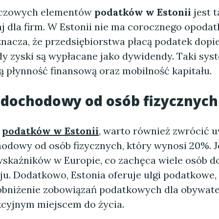
uczowych elementów
podatków w Estonii
jest 
j dla firm. W Estonii nie ma corocznego opoda
znacza, że przedsiębiorstwa płacą podatek dopi
y zyski są wypłacane jako dywidendy. Taki sys
ą płynność finansową oraz mobilność kapitału.
 dochodowy od osób fizycznych
u
podatków w Estonii
, warto również zwrócić 
odowy od osób fizycznych, który wynosi 20%. Je
wskaźników w Europie, co zachęca wiele osób do
ju. Dodatkowo, Estonia oferuje ulgi podatkowe,
obniżenie zobowiązań podatkowych dla obywatel
akcyjnym miejscem do życia.