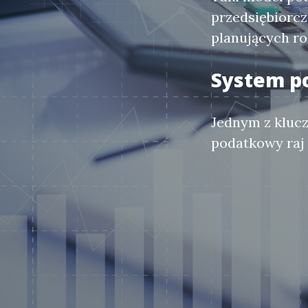
przedsiębiorcz
planujących ro
System p
Jednym z klu
podatkowy raj 