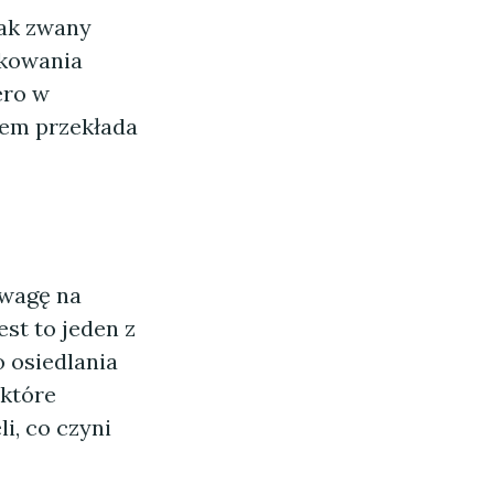
tak zwany
tkowania
ero w
tem przekłada
uwagę na
st to jeden z
 osiedlania
 które
i, co czyni