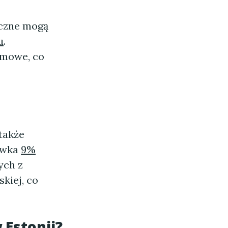
yczne mogą
u
.
rmowe, co
 także
tawka
9%
ych z
kiej, co
 Estonii?