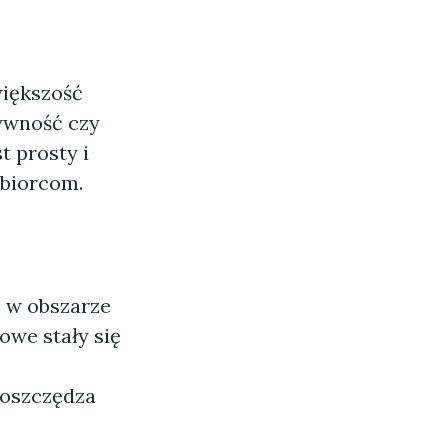
większość
żywność czy
t prosty i
ębiorcom.
 w obszarze
owe stały się
 oszczędza