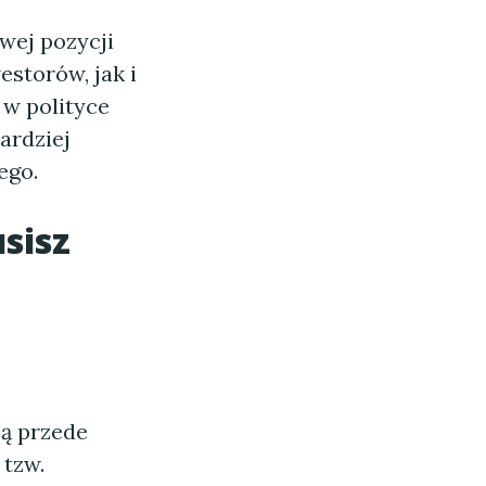
wej pozycji
storów, jak i
w polityce
ardziej
ego.
sisz
ą przede
 tzw.