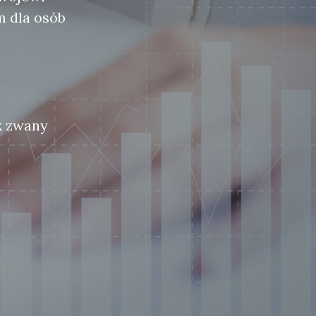
m dla osób
k zwany